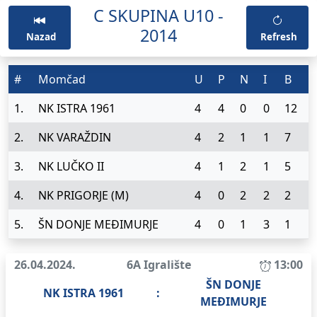
C SKUPINA U10 -
2014
Nazad
Refresh
#
Momčad
U
P
N
I
B
1.
NK ISTRA 1961
4
4
0
0
12
2.
NK VARAŽDIN
4
2
1
1
7
3.
NK LUČKO II
4
1
2
1
5
4.
NK PRIGORJE (M)
4
0
2
2
2
5.
ŠN DONJE MEĐIMURJE
4
0
1
3
1
26.04.2024.
6A Igralište
13:00
ŠN DONJE
NK ISTRA 1961
:
MEĐIMURJE