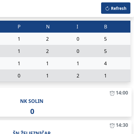
Refresh
P
N
I
B
1
2
0
5
1
2
0
5
1
1
1
4
0
1
2
1
14:00
NK SOLIN
0
14:30
ŠN ŽELJEZNIČAR